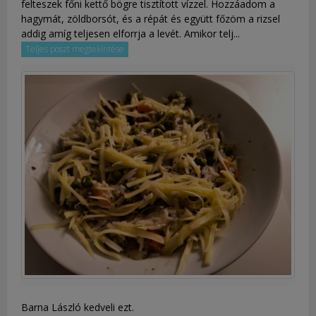
felteszek főni kettő bögre tisztított vízzel. Hozzáadom a
hagymát, zöldborsót, és a répát és együtt főzöm a rizsel
addig amíg teljesen elforrja a levét. Amikor telj...
Teljes poszt megtekintése
Barna László kedveli ezt.