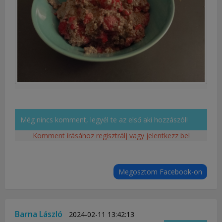
Még nincs komment, legyél te az első aki hozzászól!
Komment írásához regisztrálj vagy jelentkezz be!
Megosztom Facebook-on
Barna László
2024-02-11 13:42:13