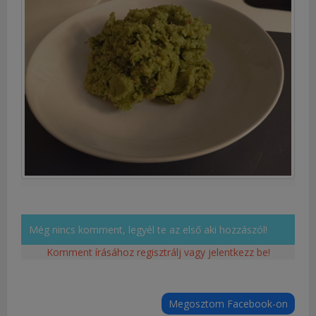
Még nincs komment, legyél te az első aki hozzászól!
Komment írásához regisztrálj vagy jelentkezz be!
Megosztom Facebook-on