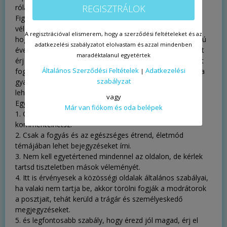
rólam:
https://neteclub.com/fogyiklubbemutatkozas
REGISZTRÁLOK
Figyelem! Kérlek ne sértődj meg, ha nem értek egyet a
véleményeddel! Sőt örülj neki, ha "kritizállak", mert lehet
A regisztrációval elismerem, hogy a szerződési feltételeket és az
hogy egy olyan dologra hívom fel a figyelmed, ami hosszú
adatkezelési szabályzatot elolvastam és azzal mindenben
évek óta megakadályoz abban, hogy végleges eredményt
maradéktalanul egyetértek
érj el! Ez az oldal pont ebben más, itt olyan információkat
Általános Szerződési Feltételek
Adatkezelési
fogsz kapni, amelyek kipróbáltak és biztosan működnek a
|
szabályzat
gyakorlatban is. Ezekkel az információkkal Te is vonzó
lehetsz véglegesen, koplalás és kínlódás nélkül is.
vagy
Egy-két szabály a klubban:
Már van fiókom és oda belépek
1. Csak kulturált hangnemben posztolhatsz,
kommentelhetsz.
2. Csak a fogyás és az egészséges étrend, életmód
témájában lehet bejegyzéseket írni.
3. Nem kell egyetértened mindennel az oldalon, de kérlek
tartsd tiszteletben mások véleményét.
4. Itt is érvényesek a közösségi oldalak általános szabályai,
ha valaki nem tartja be, akkor törölni fogják a modrátorok
a posztjait, tehát kerüld a trágár és személyeskedő
megjegyzéseket.
5. és legfontosabb szabály, hogy érezd jól magad, érj el