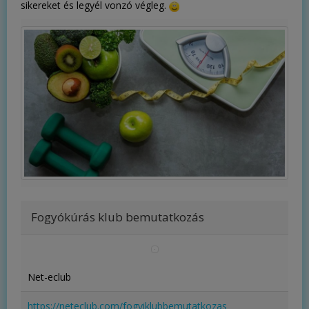
sikereket és legyél vonzó végleg.
Fogyókúrás klub bemutatkozás
Net-eclub
https://neteclub.com/fogyiklubbemutatkozas