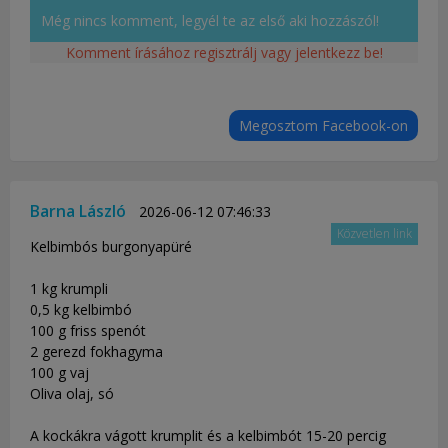
Még nincs komment, legyél te az első aki hozzászól!
Komment írásához regisztrálj vagy jelentkezz be!
Megosztom Facebook-on
Barna László
2026-06-12 07:46:33
Közvetlen link
Kelbimbós burgonyapüré
1 kg krumpli
0,5 kg kelbimbó
100 g friss spenót
2 gerezd fokhagyma
100 g vaj
Oliva olaj, só
A kockákra vágott krumplit és a kelbimbót 15-20 percig