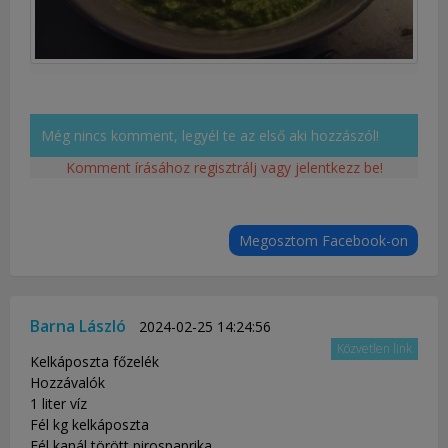
Még nincs komment, legyél te az első aki hozzászól!
Komment írásához regisztrálj vagy jelentkezz be!
Megosztom Facebook-on
Barna László
2024-02-25 14:24:56
Közvetlen link
Kelkáposzta főzelék
Hozzávalók
1 liter víz
Fél kg kelkáposzta
Fél kanál törött pirospaprika