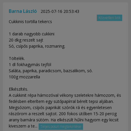
Barna László
2025-07-16 20:53:43
Közvetlen link
Cukkinis tortilla tekercs
1 darab nagyobb cukkini
20 dkg reszelt sajt
Só, csípős paprika, rozmaring.
Töltelék.
1 dl fokhagymás tejföl
Saláta, paprika, paradicsom, bazsalikom, só.
100g mozzarella
Elkészítés.
A cukkinit répa hámozóval vékony szeletekre hámozom, és
fedésben elterítem egy sütőpapírral bérelt tepsi aljában.
Megsózom, csípős paprikát szórók rá és egyenletesen
rászórom a reszelt sajtot. 200 fokos ütőben 15-20 percig
arany barnára sütöm. Ha elkészült hűlni hagyom egy kicsit
kiveszem a te...
Teljes poszt megtekintése