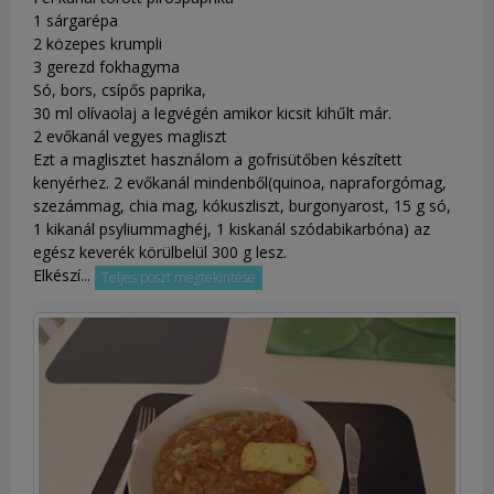
1 sárgarépa
2 közepes krumpli
3 gerezd fokhagyma
Só, bors, csípős paprika,
30 ml olívaolaj a legvégén amikor kicsit kihűlt már.
2 evőkanál vegyes magliszt
Ezt a maglisztet használom a gofrisütőben készített
kenyérhez. 2 evőkanál mindenből(quinoa, napraforgómag,
szezámmag, chia mag, kókuszliszt, burgonyarost, 15 g só,
1 kikanál psyliummaghéj, 1 kiskanál szódabikarbóna) az
egész keverék körülbelül 300 g lesz.
Elkészí...
Teljes poszt megtekintése