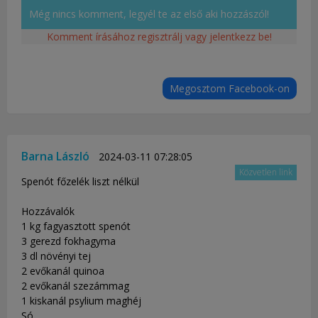
Még nincs komment, legyél te az első aki hozzászól!
Komment írásához regisztrálj vagy jelentkezz be!
Megosztom Facebook-on
Barna László
2024-03-11 07:28:05
Közvetlen link
Spenót főzelék liszt nélkül
Hozzávalók
1 kg fagyasztott spenót
3 gerezd fokhagyma
3 dl növényi tej
2 evőkanál quinoa
2 evőkanál szezámmag
1 kiskanál psylium maghéj
Só