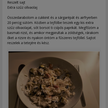
Reszelt sajt
Extra szűz olívaolaj
Összedarabolom a cukkinit és a sárgarépát és airfryerben
20 percig sütöm. Közben a tejfölbe teszek egy kis extra
szűz olívaolajat, sót borsot ti csípős paprikát. Megfőzöm a
basmati rizst, és amikor megpirultak a zöldségek, rárakom
őket a rizsre és nyakon öntöm a fűszeres tejföllel. Sajtot
reszelek a tetejére és kész.