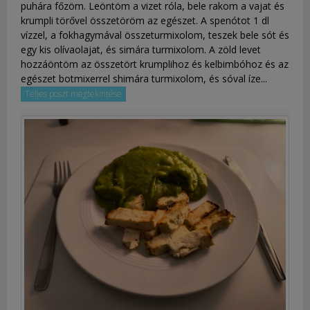
puhára főzöm. Leöntöm a vizet róla, bele rakom a vajat és
krumpli törővel összetöröm az egészet. A spenótot 1 dl
vízzel, a fokhagymával összeturmixolom, teszek bele sót és
egy kis olívaolajat, és simára turmixolom. A zöld levet
hozzáöntöm az összetört krumplihoz és kelbimbóhoz és az
egészet botmixerrel shimára turmixolom, és sóval íze...
Teljes poszt megtekintése