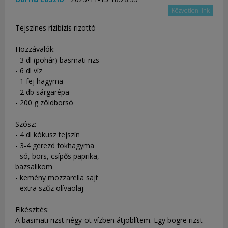
Közvetlen link
Tejszínes rizibizis rizottó
Hozzávalók:
- 3 dl (pohár) basmati rizs
- 6 dl víz
- 1 fej hagyma
- 2 db sárgarépa
- 200 g zöldborsó
Szósz:
- 4 dl kókusz tejszín
- 3-4 gerezd fokhagyma
- só, bors, csípős paprika,
bazsalikom
- kemény mozzarella sajt
- extra szűz olívaolaj
Elkészítés:
A basmati rizst négy-öt vízben átjöblítem. Egy bögre rizst