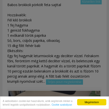
Közvetlen link
Babos brokkoli pörkölt feta sajttal
Hozzávalók:
Fél kiló brokkoli
1 fej hagyma
1 gerezd fokhagyma
1 evőkanál török paprika
Só, bors, csípős paprika, olívaolaj.
15 dkg főtt fehér bab
Elkészítés:
Egy fej hagymát leturmixolok egy deciliter vízzel. Felrakom
főni, feröntöm még kettő deciliter vízzel, és beleteszek egy
kanál törött paprikát. A hagymát és a törött paprikát főzöm
10 percig ezután belerakom a brokkolit és azt is főzöm 10
percig annak annyi elég. A főtt bab felét összetöröm
krumpli nyomóval szét...
Teljes poszt megtekintése
A weboldalon cookie-kat használunk, amik segítenek minket a
Megértettem
lehető legjobb szolgáltatások nyújtásában.
Cookie szabályzat