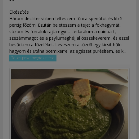
Elkészítés
Három deciliter vízben felteszem főni a spenótot és kb 5
percig főzöm. Ezután beleteszem a tejet a fokhagymát,
sózom és forralok rajta egyet. Ledarálom a quinoa-t,
szezámmagot és a psyliumaghéjjal összekeverem, és ezzel
besűrítem a főzeléket. Leveszem a tűzről egy kicsit hűlni
hagyom és utána botmixerrel az egészet pürésítem, és k...
Teljes poszt megtekintése