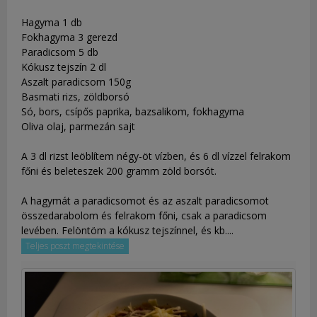
Hagyma 1 db
Fokhagyma 3 gerezd
Paradicsom 5 db
Kókusz tejszín 2 dl
Aszalt paradicsom 150g
Basmati rizs, zöldborsó
Só, bors, csípős paprika, bazsalikom, fokhagyma
Oliva olaj, parmezán sajt
A 3 dl rizst leöblítem négy-öt vízben, és 6 dl vízzel felrakom
főni és beleteszek 200 gramm zöld borsót.
A hagymát a paradicsomot és az aszalt paradicsomot
összedarabolom és felrakom főni, csak a paradicsom
levében. Felöntöm a kókusz tejszínnel, és kb....
Teljes poszt megtekintése