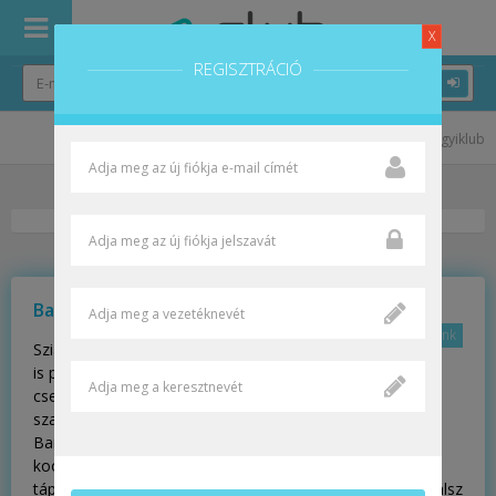
X
REGISZTRÁCIÓ
Hírfolyam
Fogyiklub
Poszt beküldéséhez regisztrálj vagy jelentkezz be!
Barna László
2023-03-19 17:47:50
Közvetlen link
Szia! Itt az új fogyókúrás aloldalt, ahol akár Te
is posztolhatsz, mert ez egy interaktív oldal, ahol infót
cserélhetsz másokkal a fogyás témájában, de mégis
szakértők koordinálják a kommunikációt.
Barna László vagyok a Fogyókúrás klub szakértő
koordinátora. 2006 óta foglalkozom az egészséges
táplálkozással, és a fogyással, bővebb információt itt találsz