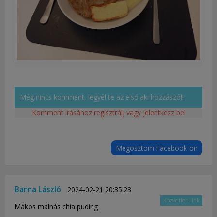
Még nincs komment, legyél te az első aki hozzászól!
Komment írásához regisztrálj vagy jelentkezz be!
Megosztom Facebook-on
Barna László
2024-02-21 20:35:23
Közvetlen link
Mákos málnás chia puding