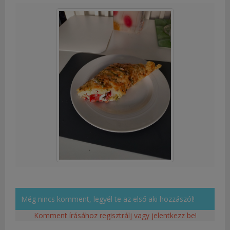
Még nincs komment, legyél te az első aki hozzászól!
Komment írásához regisztrálj vagy jelentkezz be!