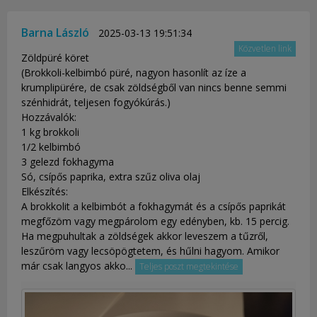
Barna László
2025-03-13 19:51:34
Közvetlen link
Zöldpüré köret
(Brokkoli-kelbimbó püré, nagyon hasonlít az íze a
krumplipürére, de csak zöldségből van nincs benne semmi
szénhidrát, teljesen fogyókúrás.)
Hozzávalók:
1 kg brokkoli
1/2 kelbimbó
3 gelezd fokhagyma
Só, csípős paprika, extra szűz oliva olaj
Elkészítés:
A brokkolit a kelbimbót a fokhagymát és a csípős paprikát
megfőzöm vagy megpárolom egy edényben, kb. 15 percig.
Ha megpuhultak a zöldségek akkor leveszem a tűzről,
leszűröm vagy lecsöpögtetem, és hűlni hagyom. Amikor
már csak langyos akko...
Teljes poszt megtekintése