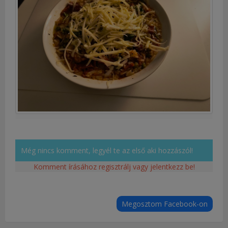
Még nincs komment, legyél te az első aki hozzászól!
Komment írásához regisztrálj vagy jelentkezz be!
Megosztom Facebook-on