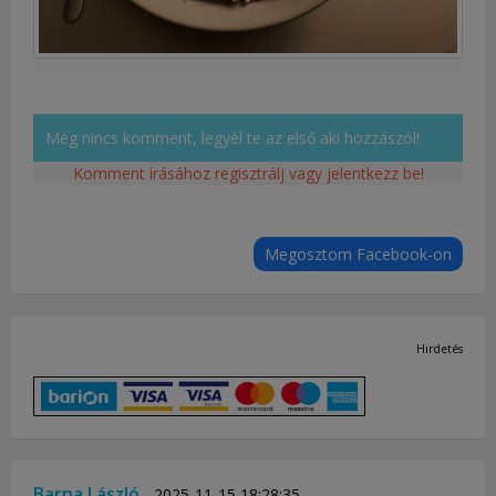
Még nincs komment, legyél te az első aki hozzászól!
Komment írásához regisztrálj vagy jelentkezz be!
Megosztom Facebook-on
Hirdetés
Barna László
2025-11-15 18:28:35