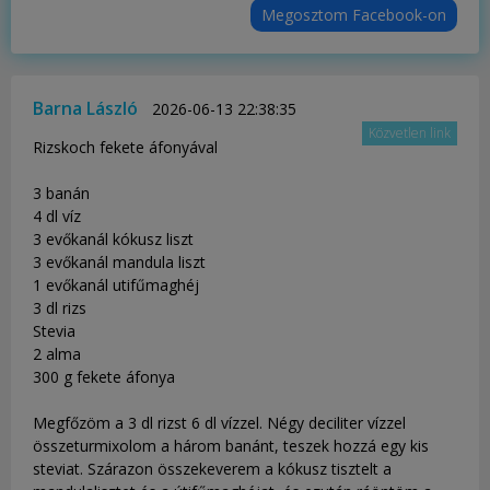
Megosztom Facebook-on
Barna László
2026-06-13 22:38:35
Közvetlen link
Rizskoch fekete áfonyával
3 banán
4 dl víz
3 evőkanál kókusz liszt
3 evőkanál mandula liszt
1 evőkanál utifűmaghéj
3 dl rizs
Stevia
2 alma
300 g fekete áfonya
Megfőzöm a 3 dl rizst 6 dl vízzel. Négy deciliter vízzel
összeturmixolom a három banánt, teszek hozzá egy kis
steviat. Szárazon összekeverem a kókusz tisztelt a