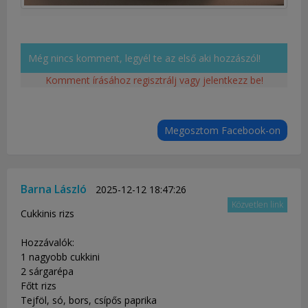
Még nincs komment, legyél te az első aki hozzászól!
Komment írásához regisztrálj vagy jelentkezz be!
Megosztom Facebook-on
Barna László
2025-12-12 18:47:26
Közvetlen link
Cukkinis rizs
Hozzávalók:
1 nagyobb cukkini
2 sárgarépa
Főtt rizs
Tejföl, só, bors, csípős paprika