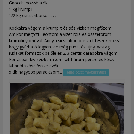
Gnocchi hozzávalók:
1 kg krumpli
1/2 kg csicseriborsó liszt
Kockákra vágom a krumplit és sós vízben megfőzöm.
Amikor megfőtt, leöntöm a vizet róla és összetöröm
krumplinyomóval. Annyi csicseriborsó lisztet teszek hozzá
hogy gyúrható legyen, de még puha, és újnyi vastag
rudakat formázok belőle és 2-3 centis darabokra vágom.
Forrásban lévő vízbe rakom két-három percre és kész.
Milánói szósz összetevők.
5 db nagyobb paradicsom...
Teljes poszt megtekintése