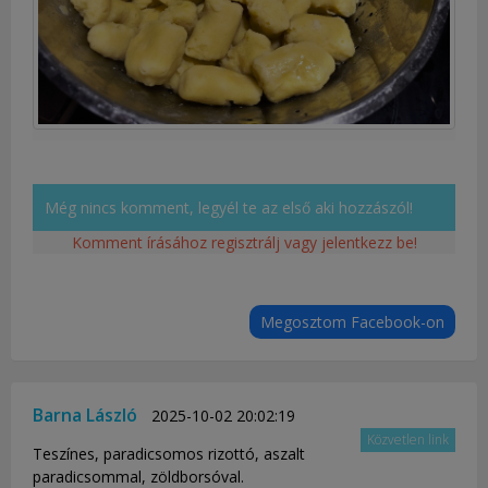
Még nincs komment, legyél te az első aki hozzászól!
Komment írásához regisztrálj vagy jelentkezz be!
Megosztom Facebook-on
Barna László
2025-10-02 20:02:19
Közvetlen link
Teszínes, paradicsomos rizottó, aszalt
paradicsommal, zöldborsóval.