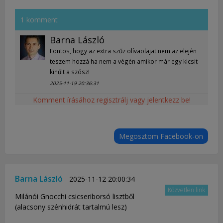
1 komment
Barna László
Fontos, hogy az extra szűz olívaolajat nem az elején
teszem hozzá ha nem a végén amikor már egy kicsit
kihűlt a szósz!
2025-11-19 20:36:31
Komment írásához regisztrálj vagy jelentkezz be!
Megosztom Facebook-on
Barna László
2025-11-12 20:00:34
Közvetlen link
Milánói Gnocchi csicseriborsó lisztből
(alacsony szénhidrát tartalmú lesz)