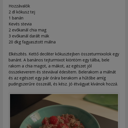
Hozzávalók
2 dl kókusz tej
1 banán
Kevés stevia
2 evőkanál chia mag
3 evőkanál darált mák
20 dkg fagyasztott málna
Elkészítés. Kettő deciliter kókusztejben összeturmixolok egy
banánt. A banános tejturmixot kiöntöm egy tálba, bele
rakom a chia magot, a mákot, az egészet jól
összekeverem és steviával édesítem. Belerakom a málnát
és az egészet egy pár órára berakom a hűtőbe amíg
pudingszerűre összeáll, és kész. Jó étvágyat kívánok hozzá.