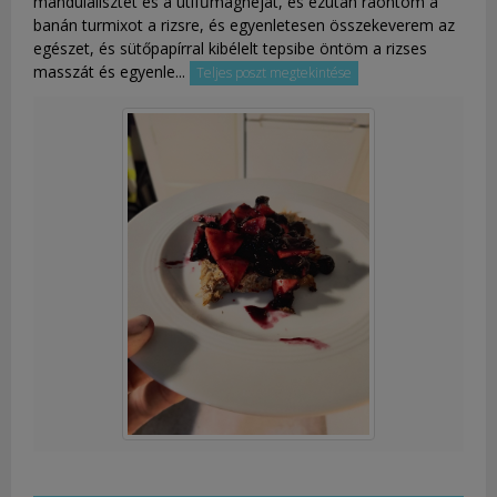
mandulalisztet és a útifűmaghéjat, és ezután ráöntöm a
banán turmixot a rizsre, és egyenletesen összekeverem az
egészet, és sütőpapírral kibélelt tepsibe öntöm a rizses
masszát és egyenle...
Teljes poszt megtekintése