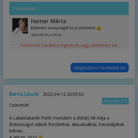
1 komment
Hamar Márta
Kellemes ünnepvégét és jó pihenést!
2022-04-18 21:49:25
Komment írásához regisztrálj vagy jelentkezz be!
Megosztom Facebook-on
Barna László
2022-04-12 20:05:53
Közvetlen link
Sziasztok!
A Lakástakarék Pótló menüben a (MAB) Mi Adja a
Biztonságot videót frissítettük, aktualizáltuk, használjátok
bátran.
A jelszó: 2022