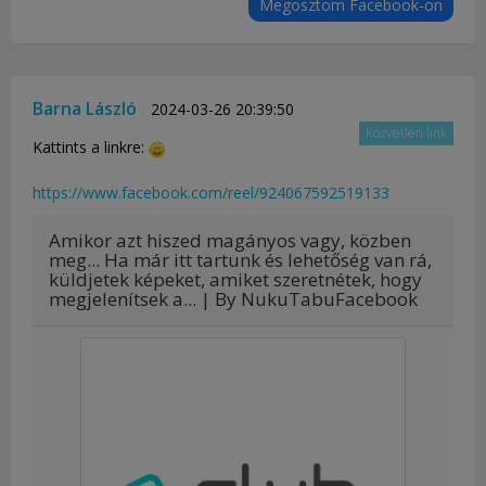
Megosztom Facebook-on
Barna László
2024-03-26 20:39:50
Közvetlen link
Kattints a linkre:
https://www.facebook.com/reel/924067592519133
Amikor azt hiszed magányos vagy, közben
meg... Ha már itt tartunk és lehetőség van rá,
küldjetek képeket, amiket szeretnétek, hogy
megjelenítsek a... | By NukuTabuFacebook