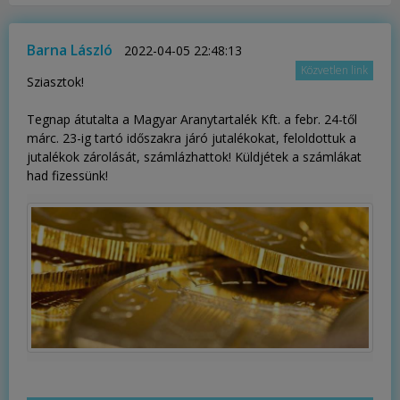
Barna László
2022-04-05 22:48:13
Közvetlen link
Sziasztok!
Tegnap átutalta a Magyar Aranytartalék Kft. a febr. 24-től
márc. 23-ig tartó időszakra járó jutalékokat, feloldottuk a
jutalékok zárolását, számlázhattok! Küldjétek a számlákat
had fizessünk!