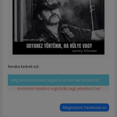
Renáta kedveli ezt.
Még nincs komment, legyél te az első aki hozzászól!
Komment írásához regisztrálj vagy jelentkezz be!
Megosztom Facebook-on