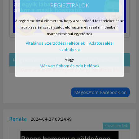
REGISZTRÁLOK
A regisztrációval elismerem, hogy a szerződési feltételeket és az
adatkezelési szabályzatot elolvastam és azzal mindenben
maradéktalanul egyetértek
Általános Szerződési Feltételek
Adatkezelési
|
szabályzat
vagy
Még nincs komment, legyél te az első aki hozzászól!
Már van fiókom és oda belépek
Komment írásához regisztrálj vagy jelentkezz be!
Megosztom Facebook-on
Renáta
2024-04-27 08:24:49
Közvetlen link