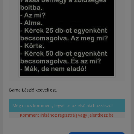
Barna László kedveli ezt.
Még nincs komment, legyél te az első aki hozzászól!
Komment írásához regisztrálj vagy jelentkezz be!