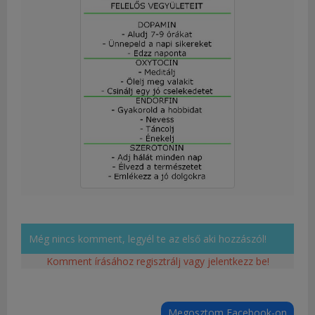
Még nincs komment, legyél te az első aki hozzászól!
Komment írásához regisztrálj vagy jelentkezz be!
Megosztom Facebook-on