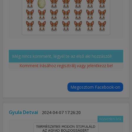
Még nincs komment, legyél te az első aki hozzászól!
Komment írásához regisztrálj vagy jelentkezz be!
Megosztom Facebook-on
Gyula Detvai
2024-04-07 17:26:20
Közvetlen link