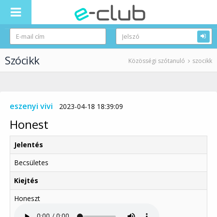
Szócikk
Közösségi szótanuló
szocikk
eszenyi vivi
2023-04-18 18:39:09
Honest
Jelentés
Becsületes
Kiejtés
Honeszt