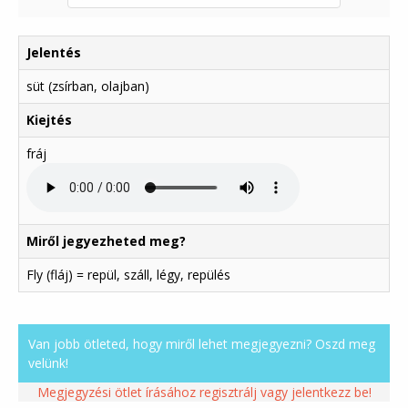
Jelentés
süt (zsírban, olajban)
Kiejtés
fráj
Miről jegyezheted meg?
Fly (fláj) = repül, száll, légy, repülés
Van jobb ötleted, hogy miről lehet megjegyezni? Oszd meg
velünk!
Megjegyzési ötlet írásához regisztrálj vagy jelentkezz be!