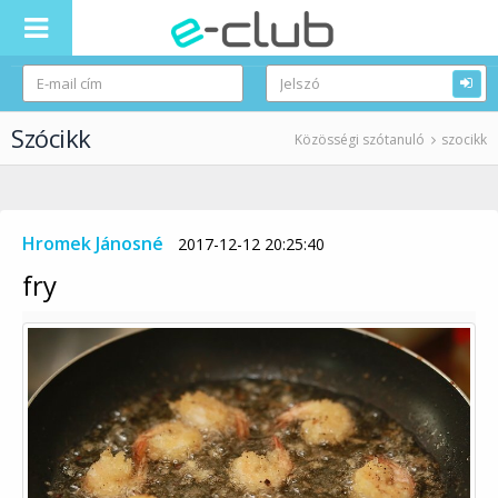
Szócikk
Közösségi szótanuló
szocikk
Hromek Jánosné
2017-12-12 20:25:40
fry