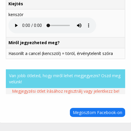
Kiejtés
kenször
Miről jegyezheted meg?
Hasonlít a cancel (kencszöl) = töröl, érvénytelenít szóra
Van jobb ötleted, hogy miről lehet megjegyezni? Oszd meg
velünk!
Megjegyzési ötlet írásához regisztrálj vagy jelentkezz be!
Megosztom Facebook-on