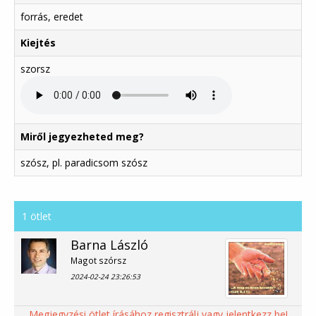
forrás, eredet
Kiejtés
szorsz
Miről jegyezheted meg?
szósz, pl. paradicsom szósz
1 ötlet
Barna László
Magot szórsz
2024-02-24 23:26:53
Megjegyzési ötlet írásához regisztrálj vagy jelentkezz be!