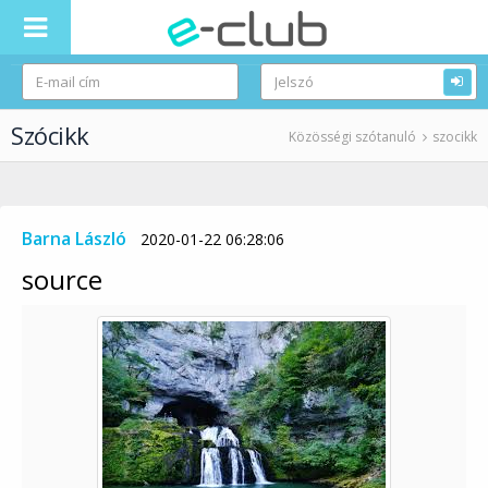
Szócikk
Közösségi szótanuló
szocikk
Barna László
2020-01-22 06:28:06
source