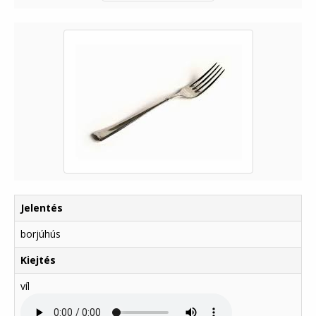
Jelentés
borjúhús
Kiejtés
víl