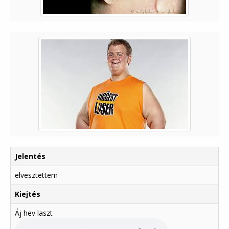
Jelentés
elvesztettem
Kiejtés
Áj hev laszt