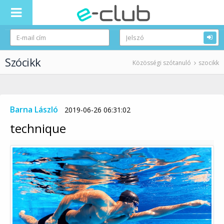
Szócikk
Közösségi szótanuló
szocikk
Barna László
2019-06-26 06:31:02
technique