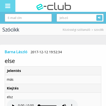
Szócikk
Közösségi szótanuló
szocikk
Barna László
2017-12-12 19:52:34
else
Jelentés
más
Kiejtés
elsz