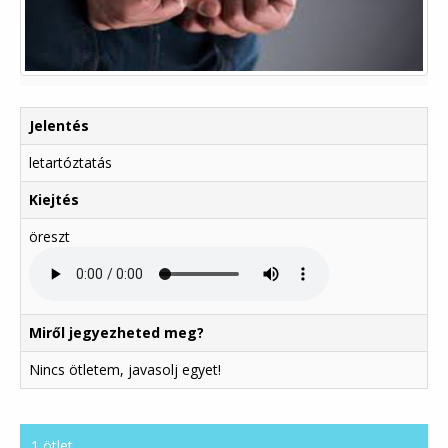
Jelentés
letartóztatás
Kiejtés
öreszt
Miről jegyezheted meg?
Nincs ötletem, javasolj egyet!
1 ötlet