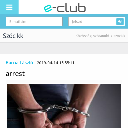
Szócikk
Közösségi szótanuló
szocikk
Barna László
2019-04-14 15:55:11
arrest