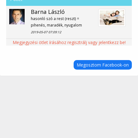
Barna László
hasonló szó a rest (reszt) =
pihenés, maradék, nyugalom
2019-05-07 07:09:12
Megjegyzési ötlet írásához regisztrálj vagy jelentkezz be!
Megosztom Facebook-on