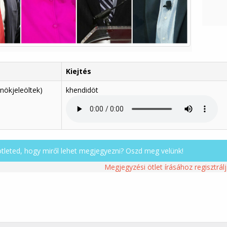
Kiejtés
elnökjeleöltek)
khendidöt
ötleted, hogy miről lehet megjegyezni? Oszd meg velünk!
Megjegyzési ötlet írásához regisztrálj