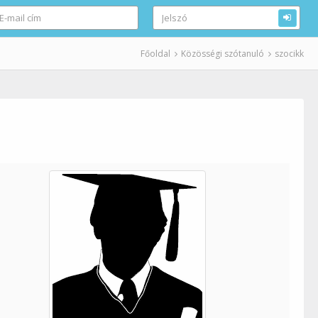
Főoldal
Közösségi szótanuló
szocikk