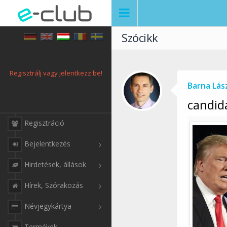
Szócikk
Regisztrálj vagy jelentkezz be!
Barna Lás
candid
Regisztráció
Bejelentkezés
Hirdetések, állások
Hírek, Szórakozás
Névjegykártya
Termékek