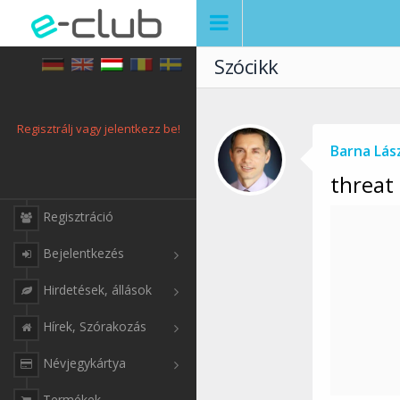
Szócikk
Regisztrálj vagy jelentkezz be!
Barna Lás
threat
Regisztráció
Bejelentkezés
Hirdetések, állások
Hírek, Szórakozás
Névjegykártya
Termékek