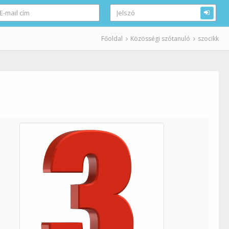
Főoldal
Közösségi szótanuló
szocikk