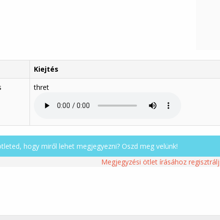
Kiejtés
s
thret
ötleted, hogy miről lehet megjegyezni? Oszd meg velünk!
Megjegyzési ötlet írásához regisztrálj