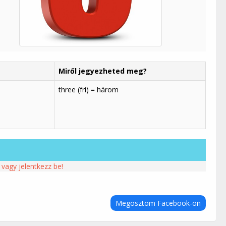
Miről jegyezheted meg?
three (frí) = három
 vagy jelentkezz be!
Megosztom Facebook-on