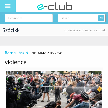
Szócikk
Közösségi szótanuló
szocikk
Barna László
2019-04-12 06:25:41
violence