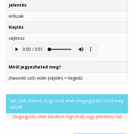
Jelentés
erőszak
Kiejtés
vájlönsz
Miről jegyezheted meg?
(Hasonló szó) violin (vájölin) = hegedű
Van jobb ötleted, hogy miről lehet megjegyezni? Oszd meg
velünk!
Megjegyzési ötlet írásához regisztrálj vagy jelentkezz be!