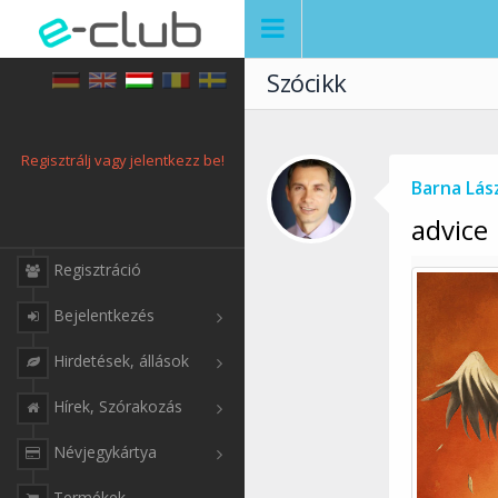
Szócikk
Regisztrálj vagy jelentkezz be!
Barna Lás
advice
Regisztráció
Bejelentkezés
Hirdetések, állások
Hírek, Szórakozás
Névjegykártya
Termékek