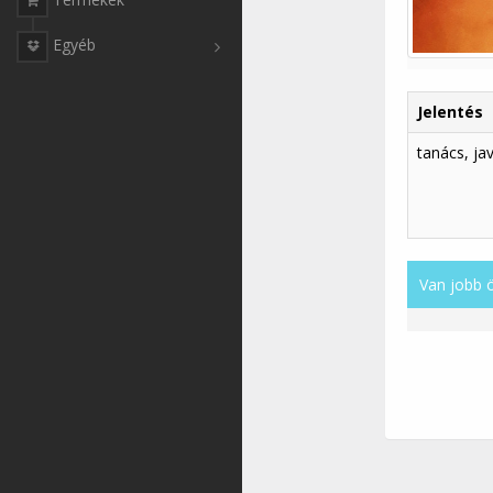
Egyéb
Jelentés
tanács, ja
Van jobb 