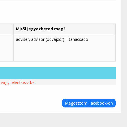
Miről jegyezheted meg?
adviser, advisor (ödvájzör) = tanácsadó
 vagy jelentkezz be!
Megosztom Facebook-on