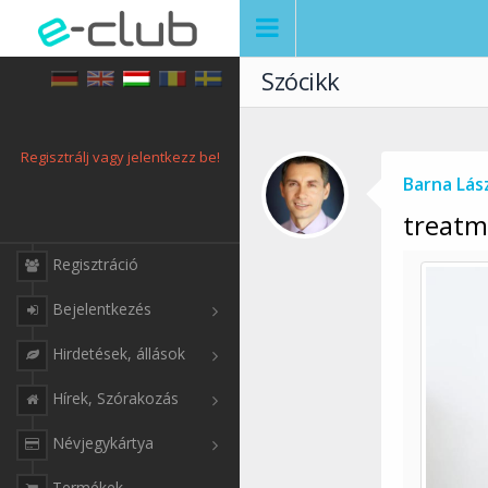
Szócikk
Regisztrálj vagy jelentkezz be!
Barna Lás
treatm
Regisztráció
Bejelentkezés
Hirdetések, állások
Hírek, Szórakozás
Névjegykártya
Termékek