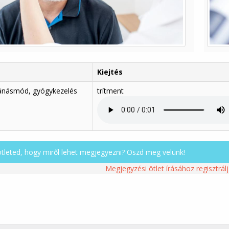
Kiejtés
bánásmód, gyógykezelés
trítment
ötleted, hogy miről lehet megjegyezni? Oszd meg velünk!
Megjegyzési ötlet írásához regisztrálj