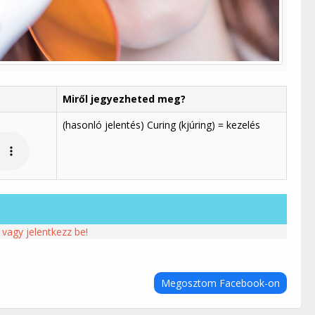
Miről jegyezheted meg?
(hasonló jelentés) Curing (kjúring) = kezelés
 vagy jelentkezz be!
Megosztom Facebook-on