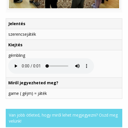
Jelentés
szerencsejáték
Kiejtés
gémbling
Miről jegyezheted meg?
game ( géjm) = játék
Van jobb ötleted, hogy miről lehet megjegyezni? Oszd meg
velünk!