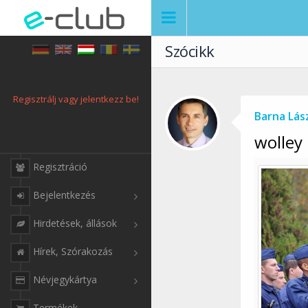
Szócikk
Regisztrálj vagy jelentkezz be!
Barna Lás
wolley
Regisztráció
Bejelentkezés
Hirdetések, állások
Hírek, Szórakozás
Névjegykártya
Termékek