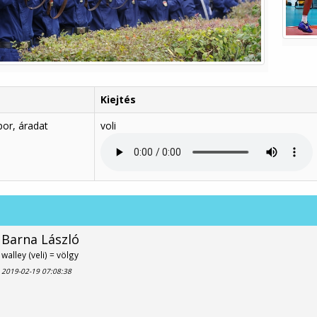
Kiejtés
por, áradat
voli
Barna László
walley (veli) = völgy
2019-02-19 07:08:38