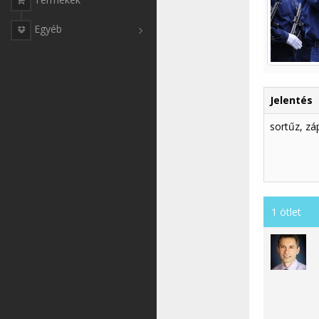
Egyéb
Jelentés
sortűz, zá
1 ötlet