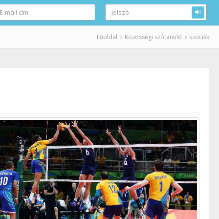
Főoldal
Közösségi szótanuló
szocikk