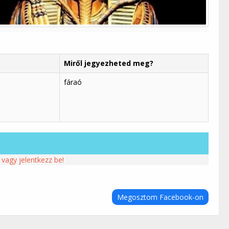
Miről jegyezheted meg?
fáraó
 vagy jelentkezz be!
Megosztom Facebook-on