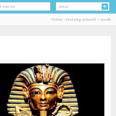
Főoldal
Közösségi szótanuló
szocikk