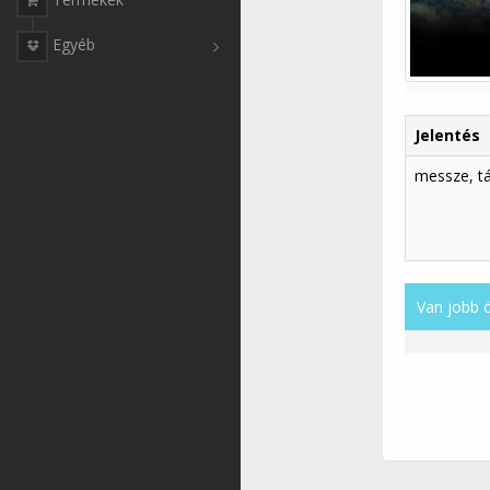
Egyéb
Jelentés
messze, t
Van jobb 