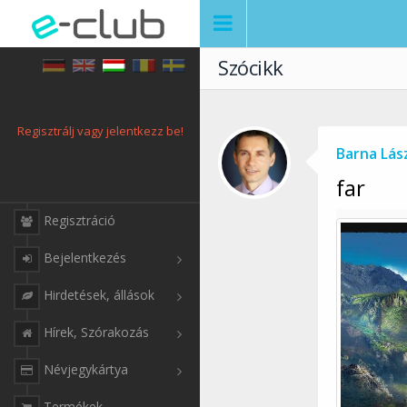
Szócikk
Regisztrálj vagy jelentkezz be!
Barna Lás
far
Regisztráció
Bejelentkezés
Hirdetések, állások
Hírek, Szórakozás
Névjegykártya
Termékek