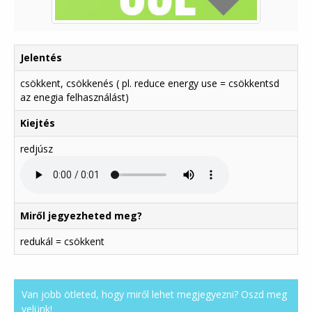
Jelentés
csökkent, csökkenés ( pl. reduce energy use = csökkentsd
az enegia felhasználást)
Kiejtés
redjúsz
Miről jegyezheted meg?
redukál = csökkent
Van jobb ötleted, hogy miről lehet megjegyezni? Oszd meg
velünk!