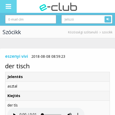
Szócikk
Közösségi szótanuló
szocikk
eszenyi vivi
2018-08-08 08:59:23
der tisch
Jelentés
asztal
Kiejtés
der tís