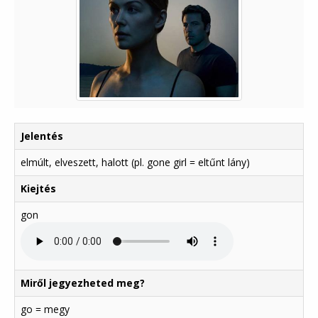
Jelentés
elmúlt, elveszett, halott (pl. gone girl = eltűnt lány)
Kiejtés
gon
Miről jegyezheted meg?
go = megy