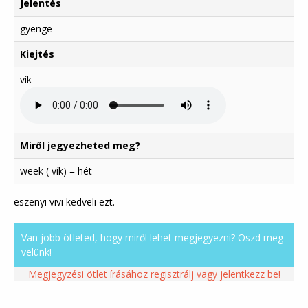
Jelentés
gyenge
Kiejtés
vík
Miről jegyezheted meg?
week ( vík) = hét
eszenyi vivi kedveli ezt.
Van jobb ötleted, hogy miről lehet megjegyezni? Oszd meg
velünk!
Megjegyzési ötlet írásához regisztrálj vagy jelentkezz be!