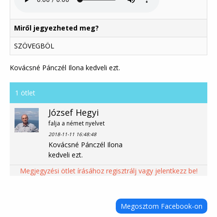
Miről jegyezheted meg?
SZÖVEGBÖL
Kovácsné Pánczél Ilona kedveli ezt.
1 ötlet
József Hegyi
falja a német nyelvet
2018-11-11 16:48:48
Kovácsné Pánczél Ilona
kedveli ezt.
Megjegyzési ötlet írásához regisztrálj vagy jelentkezz be!
Megosztom Facebook-on