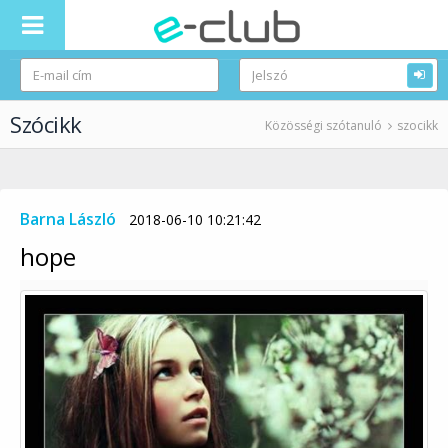
Szócikk
Közösségi szótanuló
szocikk
Barna László
2018-06-10 10:21:42
hope