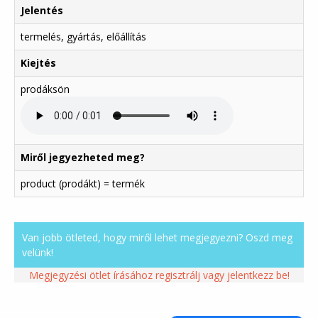
Jelentés
termelés, gyártás, előállítás
Kiejtés
prodáksön
Miről jegyezheted meg?
product (prodákt) = termék
Van jobb ötleted, hogy miről lehet megjegyezni? Oszd meg
velünk!
Megjegyzési ötlet írásához regisztrálj vagy jelentkezz be!