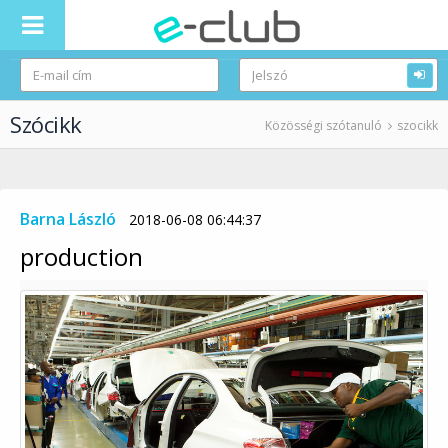
Szócikk
Közösségi szótanuló
szocikk
Barna László
2018-06-08 06:44:37
production