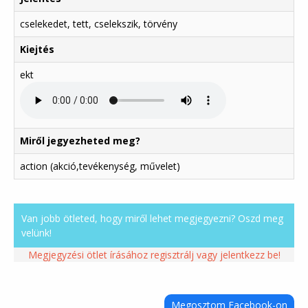
cselekedet, tett, cselekszik, törvény
Kiejtés
ekt
Miről jegyezheted meg?
action (akció,tevékenység, művelet)
Van jobb ötleted, hogy miről lehet megjegyezni? Oszd meg
velünk!
Megjegyzési ötlet írásához regisztrálj vagy jelentkezz be!
Megosztom Facebook-on