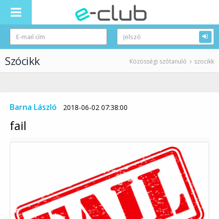
Szócikk
Közösségi szótanuló
szocikk
Barna László
2018-06-02 07:38:00
fail