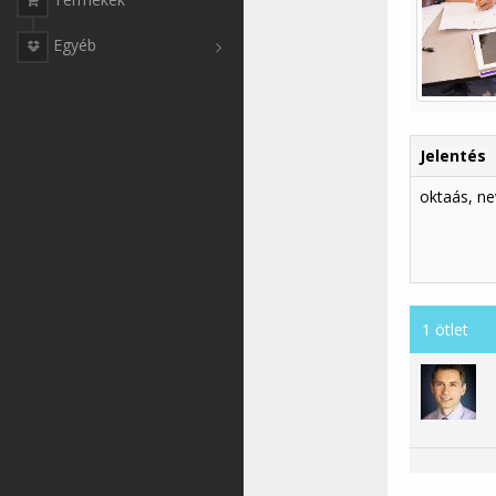
Egyéb
Jelentés
oktaás, ne
1 ötlet