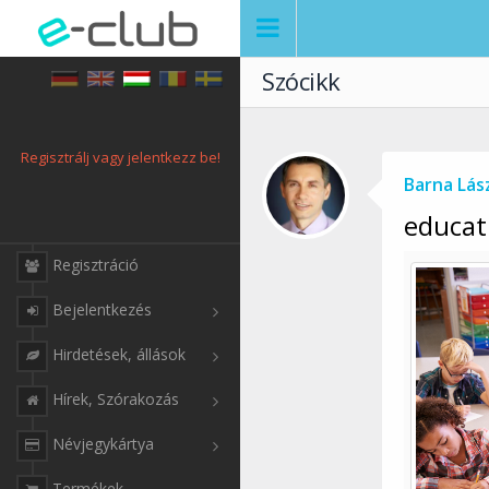
Szócikk
Regisztrálj vagy jelentkezz be!
Barna Lás
educat
Regisztráció
Bejelentkezés
Hirdetések, állások
Hírek, Szórakozás
Névjegykártya
Termékek