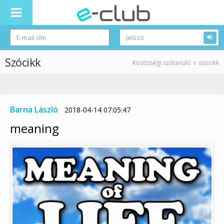
Szócikk
Közösségi szótanuló
szocikk
Barna László
2018-04-14 07:05:47
meaning