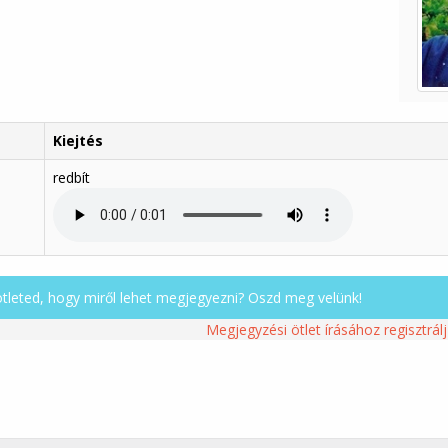
Kiejtés
redbít
ötleted, hogy miről lehet megjegyezni? Oszd meg velünk!
Megjegyzési ötlet írásához regisztrálj