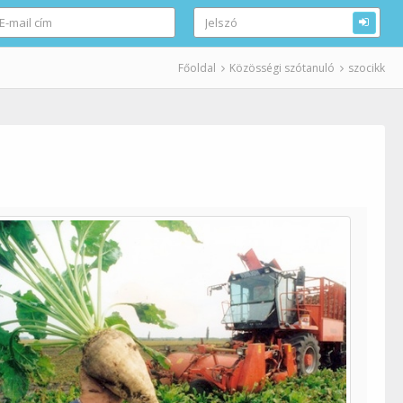
Főoldal
Közösségi szótanuló
szocikk