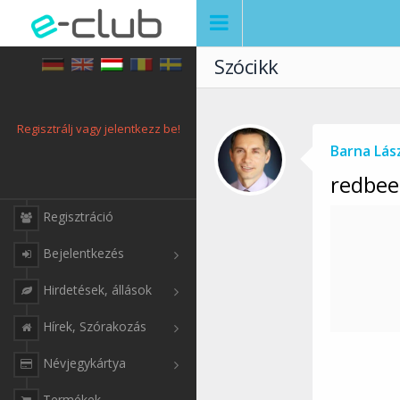
Szócikk
Regisztrálj vagy jelentkezz be!
Barna Lás
redbee
Regisztráció
Bejelentkezés
Hirdetések, állások
Hírek, Szórakozás
Névjegykártya
Termékek