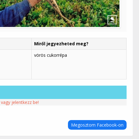
Miről jegyezheted meg?
vörös cukorrépa
 vagy jelentkezz be!
Megosztom Facebook-on