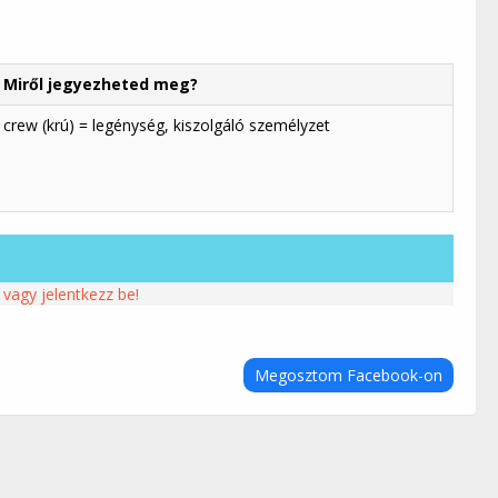
Miről jegyezheted meg?
crew (krú) = legénység, kiszolgáló személyzet
 vagy jelentkezz be!
Megosztom Facebook-on