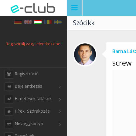
Szócikk
Regisztrálj vagy jelentkezz be!
Barna Lás
screw
Regisztráció
Bejelentkezés
Hirdetések, állások
Hírek, Szórakozás
Névjegykártya
Termékek