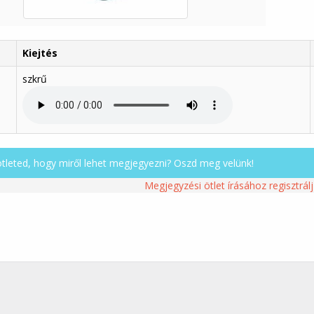
Kiejtés
szkrű
ötleted, hogy miről lehet megjegyezni? Oszd meg velünk!
Megjegyzési ötlet írásához regisztrálj