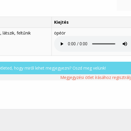
Kiejtés
 látszik, feltűnik
öpéör
ötleted, hogy miről lehet megjegyezni? Oszd meg velünk!
Megjegyzési ötlet írásához regisztrálj