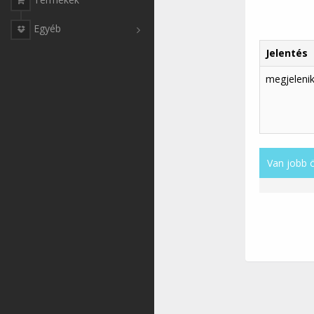
Egyéb
Jelentés
megjelenik,
Van jobb 