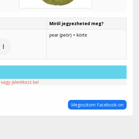
Miről jegyezheted meg?
pear (peör) = körte
 vagy jelentkezz be!
Megosztom Facebook-on