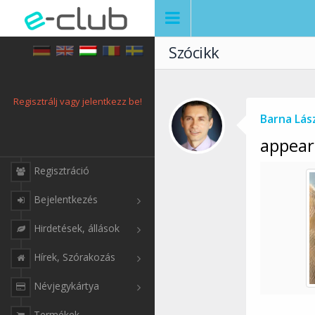
Szócikk
Regisztrálj vagy jelentkezz be!
Barna Lás
appear
Regisztráció
Bejelentkezés
Hirdetések, állások
Hírek, Szórakozás
Névjegykártya
Termékek