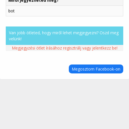
Miről jegyezheted meg?
bot
Van jobb ötleted, hogy miről lehet megjegyezni? Oszd meg
velünk!
Megjegyzési ötlet írásához regisztrálj vagy jelentkezz be!
Megosztom Facebook-on