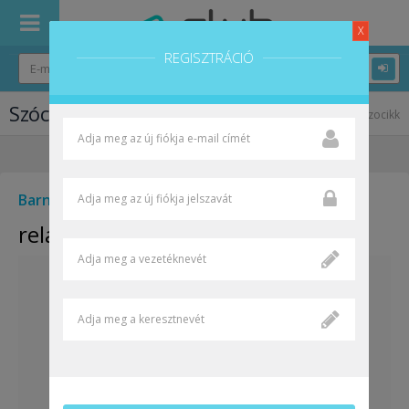
X
REGISZTRÁCIÓ
Szócikk
Közösségi szótanuló
szocikk
Barna László
2018-03-04 08:40:54
relationship