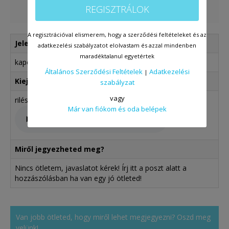
REGISZTRÁLOK
A regisztrációval elismerem, hogy a szerződési feltételeket és az
Jelentés
adatkezelési szabályzatot elolvastam és azzal mindenben
maradéktalanul egyetértek
kapcsolat, viszony, rokonság
Általános Szerződési Feltételek
Adatkezelési
|
Kiejtés
szabályzat
vagy
rilésönsip
Már van fiókom és oda belépek
Miről jegyezheted meg?
Nincs ötletem, javaslatot kérek! Írj itt a poszt alatt a
hozzászólásban ha van egy jó ötleted!
Van jobb ötleted, hogy miről lehet megjegyezni? Oszd meg
velünk!