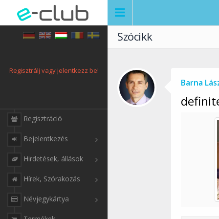
Szócikk
Regisztrálj vagy jelentkezz be!
Barna Lás
definit
Regisztráció
Bejelentkezés
Hirdetések, állások
Hírek, Szórakozás
Névjegykártya
Termékek