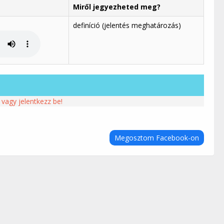
Miről jegyezheted meg?
definíció (jelentés meghatározás)
 vagy jelentkezz be!
Megosztom Facebook-on