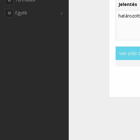
Jelentés
Egyéb
határozott
Van jobb 