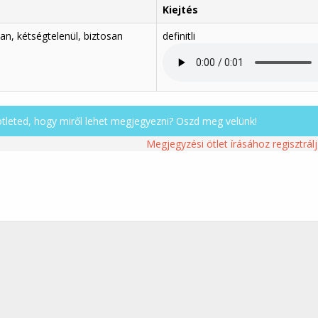
Kiejtés
an, kétségtelenül, biztosan
definitli
ötleted, hogy miről lehet megjegyezni? Oszd meg velünk!
Megjegyzési ötlet írásához regisztrálj