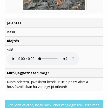
Jelentés
lassú
Kiejtés
szló
Miről jegyezheted meg?
Nincs ötletem, javaslatot kérek! Írj itt a poszt alatt a
hozzászólásban ha van egy jó ötleted!
Van jobb ötleted, hogy miről lehet megjegyezni? Oszd meg