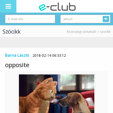
Szócikk
Közösségi szótanuló
szocikk
Barna László
2018-02-14 06:33:12
opposite