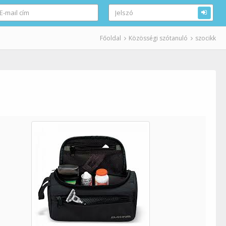
Főoldal
Közösségi szótanuló
szocikk