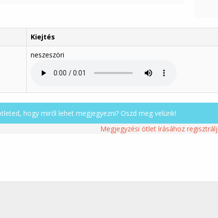
Kiejtés
neszeszöri
ötleted, hogy miről lehet megjegyezni? Oszd meg velünk!
Megjegyzési ötlet írásához regisztrálj