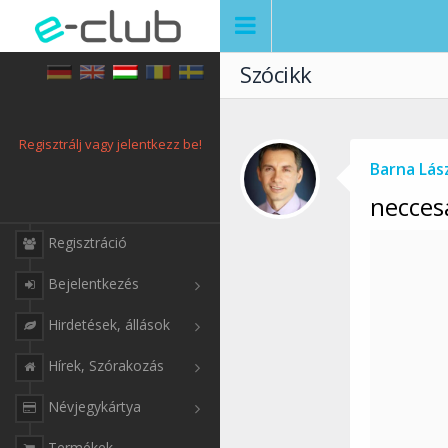
Szócikk
Regisztrálj vagy jelentkezz be!
Barna Lás
necces
Regisztráció
Bejelentkezés
Hirdetések, állások
Hírek, Szórakozás
Névjegykártya
Termékek