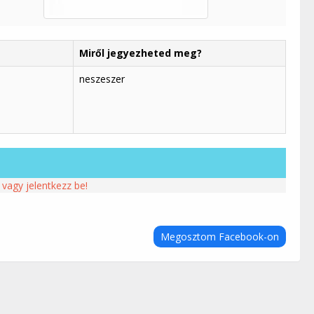
Miről jegyezheted meg?
neszeszer
 vagy jelentkezz be!
Megosztom Facebook-on