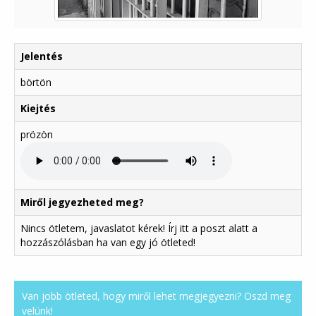
Jelentés
börtön
Kiejtés
prözön
Miről jegyezheted meg?
Nincs ötletem, javaslatot kérek! Írj itt a poszt alatt a
hozzászólásban ha van egy jó ötleted!
Van jobb ötleted, hogy miről lehet megjegyezni? Oszd meg
velünk!