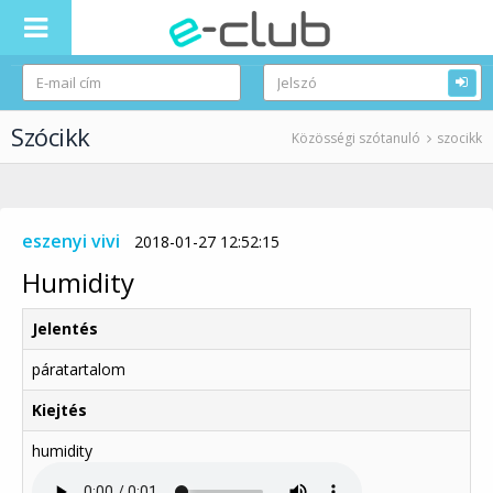
Szócikk
Közösségi szótanuló
szocikk
eszenyi vivi
2018-01-27 12:52:15
Humidity
Jelentés
páratartalom
Kiejtés
humidity