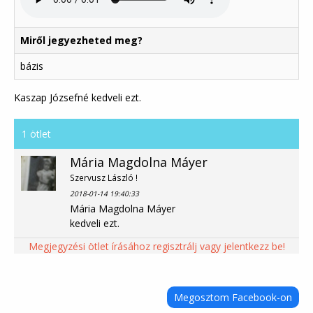
Miről jegyezheted meg?
bázis
Kaszap Józsefné kedveli ezt.
1 ötlet
Mária Magdolna Máyer
Szervusz László !
2018-01-14 19:40:33
Mária Magdolna Máyer
kedveli ezt.
Megjegyzési ötlet írásához regisztrálj vagy jelentkezz be!
Megosztom Facebook-on