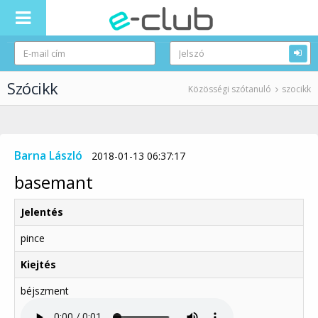
Szócikk
Közösségi szótanuló
szocikk
Barna László
2018-01-13 06:37:17
basemant
Jelentés
pince
Kiejtés
béjszment