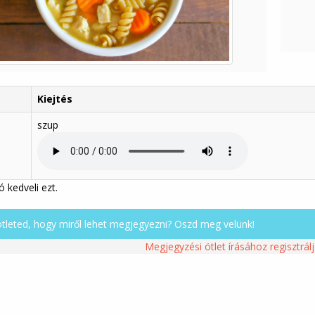
Kiejtés
szup
 kedveli ezt.
ötleted, hogy miről lehet megjegyezni? Oszd meg velünk!
Megjegyzési ötlet írásához regisztrálj