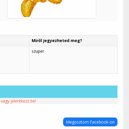
Miről jegyezheted meg?
szuper
 vagy jelentkezz be!
Megosztom Facebook-on