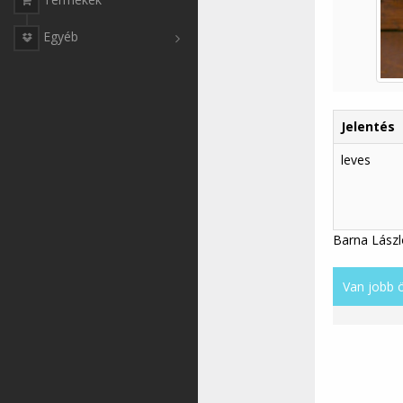
Egyéb
Jelentés
leves
Barna László
Van jobb 