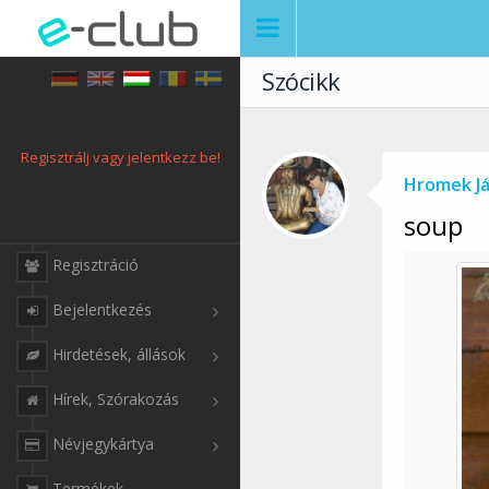
Szócikk
Regisztrálj vagy jelentkezz be!
Hromek J
soup
Regisztráció
Bejelentkezés
Hirdetések, állások
Hírek, Szórakozás
Névjegykártya
Termékek