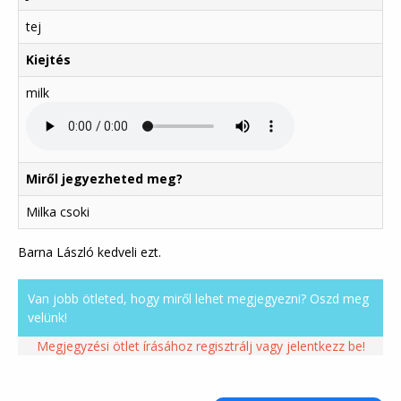
tej
Kiejtés
milk
Miről jegyezheted meg?
Milka csoki
Barna László kedveli ezt.
Van jobb ötleted, hogy miről lehet megjegyezni? Oszd meg
velünk!
Megjegyzési ötlet írásához regisztrálj vagy jelentkezz be!