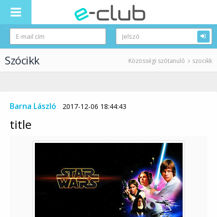
Szócikk
Közösségi szótanuló
szocikk
Barna László
2017-12-06 18:44:43
title