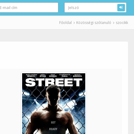
Főoldal
Közösségi szótanuló
szocikk