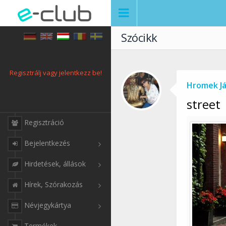
Szócikk
Regisztrálj vagy jelentkezz be!
Hromek J
street
Regisztráció
Bejelentkezés
Hirdetések, állások
Hírek, Szórakozás
Névjegykártya
Termékek