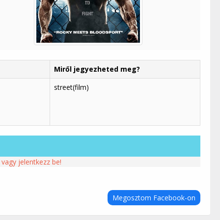
Miről jegyezheted meg?
street(film)
 vagy jelentkezz be!
Megosztom Facebook-on