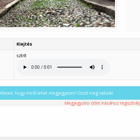
Kiejtés
sztrít
ötleted, hogy miről lehet megjegyezni? Oszd meg velünk!
Megjegyzési ötlet írásához regisztrálj