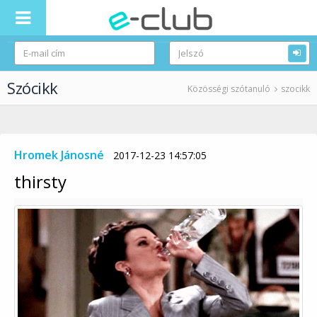
Szócikk
Közösségi szótanuló
szocikk
Hromek Jánosné
2017-12-23 14:57:05
thirsty