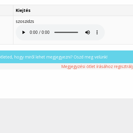
Kiejtés
szoszidzs
ötleted, hogy miről lehet megjegyezni? Oszd meg velünk!
Megjegyzési ötlet írásához regisztrálj