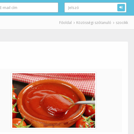
Főoldal
Közösségi szótanuló
szocikk