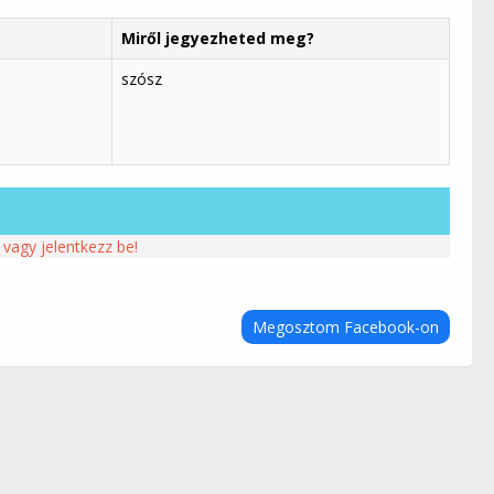
Miről jegyezheted meg?
szósz
 vagy jelentkezz be!
Megosztom Facebook-on