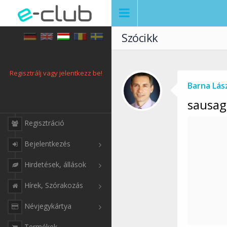
Szócikk
Regisztrálj vagy jelentkezz be!
Barna Lás
sausag
Regisztráció
Bejelentkezés
Hirdetések, állások
Hírek, Szórakozás
Névjegykártya
Termékek