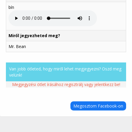
bín
Miről jegyezheted meg?
Mr. Bean
Van jobb ötleted, hogy miről lehet megjegyezni? Oszd meg
velünk!
Megjegyzési ötlet írásához regisztrálj vagy jelentkezz be!
Megosztom Facebook-on