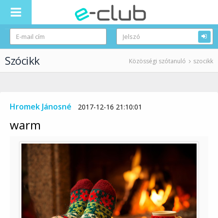
Szócikk
Közösségi szótanuló
szocikk
Hromek Jánosné
2017-12-16 21:10:01
warm